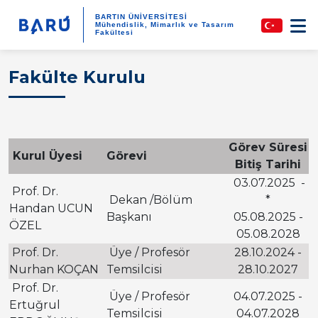
BARTIN ÜNİVERSİTESİ
Mühendislik, Mimarlık ve Tasarım
Fakültesi
Fakülte Kurulu
Görev Süresi
Kurul Üyesi
Görevi
Bitiş Tarihi
03.07.2025 -
Prof. Dr.
Dekan /Bölüm
*
Handan UCUN
Başkanı
05.08.2025 -
ÖZEL
05.08.2028
Prof. Dr.
Üye / Profesör
28.10.2024 -
Nurhan KOÇAN
Temsilcisi
28.10.2027
Prof. Dr.
Üye / Profesör
04.07.2025 -
Ertuğrul
Temsilcisi
04.07.2028