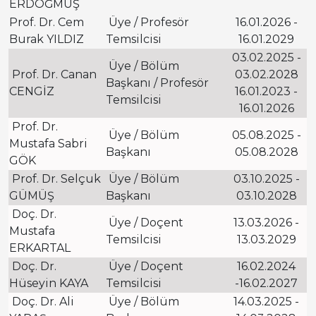
ERDOĞMUŞ
Prof. Dr. Cem
Üye / Profesör
16.01.2026 -
Burak YILDIZ
Temsilcisi
16.01.2029
03.02.2025 -
Üye / Bölüm
Prof. Dr. Canan
03.02.2028
Başkanı / Profesör
CENGİZ
16.01.2023 -
Temsilcisi
16.01.2026
Prof. Dr.
Üye / Bölüm
05.08.2025 -
Mustafa Sabri
Başkanı
05.08.2028
GÖK
Prof. Dr. Selçuk
Üye / Bölüm
03.10.2025 -
GÜMÜŞ
Başkanı
03.10.2028
Doç. Dr.
Üye / Doçent
13.03.2026 -
Mustafa
Temsilcisi
13.03.2029
ERKARTAL
Doç. Dr.
Üye / Doçent
16.02.2024
Hüseyin KAYA
Temsilcisi
-16.02.2027
Doç. Dr. Ali
Üye / Bölüm
14.03.2025 -