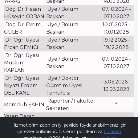
YARAŞ
Başkanı
14.03.2028
Doç. Dr. Hasan
Üye / Bölüm
07.10.2024 -
Hüseyin ÇOBAN
Başkanı
07.10.2027
Doç. Dr. Evrim
Üye / Bölüm
10.01.2025 -
GÜLER
Başkanı
10.01.2028
Dr. Öğr. Üyesi
Üye / Bölüm
19.12.2025 -
Ercan GEMİCİ
Başkanı
19.12.2028
Dr. Öğr. Üyesi
Üye / Bölüm
07.10.2024 -
Müslüm
Başkanı
07.10.2027
KAPLAN
Dr. Öğr. Üyesi
Üye / Doktor
13.03.2026 -
Niyazi Erdem
Öğretim Üyesi
13.03.2029
DELİKANLI
Temsilcisi
Raportör / Fakülte
Memduh ŞAHİN
*
Sekreteri
Yaren Deniz
Bana Soru Sor | Ask Me
Öğrenci Temsilcisi
*
TEZCAN
Hizmetlerimizden en iyi şekilde faydalanabilmeniz için
çerezler kullanıyoruz. Çerez politikamıza
buradan