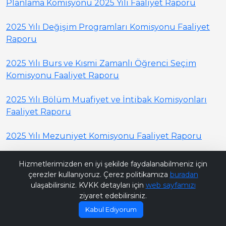
Planlama Komisyonu 2025 Yılı Faaliyet Raporu
2025 Yılı Değişim Programları Komisyonu Faaliyet
Raporu
2025 Yılı Burs ve Kısmi Zamanlı Öğrenci Seçim
Komisyonu Faaliyet Raporu
2025 Yılı Bölüm Muafiyet ve İntibak Komisyonları
Faaliyet Raporu
2025 Yılı Mezuniyet Komisyonu Faaliyet Raporu
Bana Soru Sor | Ask Me
Hizmetlerimizden en iyi şekilde faydalanabilmeniz için
çerezler kullanıyoruz. Çerez politikamıza
buradan
ulaşabilirsiniz. KVKK detayları için
web sayfamızı
ziyaret edebilirsiniz.
Kabul Ediyorum