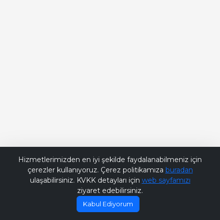
Bana Soru Sor | Ask Me
Hizmetlerimizden en iyi şekilde faydalanabilmeniz için
çerezler kullanıyoruz. Çerez politikamıza
buradan
ulaşabilirsiniz. KVKK detayları için
web sayfamızı
ziyaret edebilirsiniz.
Kabul Ediyorum