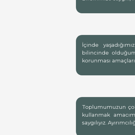
İçinde yaşadığım
bilincinde olduğu
korunması amaçlarım
Toplumumuzun çokç
kullanmak amacımızd
saygılıyız. Ayırımc